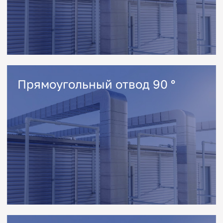
Контакты
Телефон
+7(495) 540-51-09
Электронная почта
zakaz@timvent.ru
Адрес
Каширское шоссе, 38-й км, стр.2
Адрес для навигатора
Тимвент, 38-й км Каширского ш.
Проложить маршрут