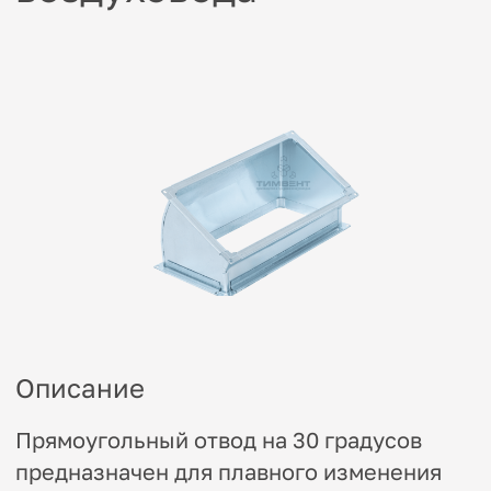
Описание
Прямоугольный отвод на 30 градусов
предназначен для плавного изменения
направления воздушного потока в
вентиляционных системах с
минимальными потерями давления.
Изготовливается из оцинкованной стали,
что обеспечивает устойчивость к
коррозии и механическую прочность.
Благодаря небольшому углу поворота,
отвод снижает сопротивление
воздушного потока и минимизирует шум,
сохраняя высокую эффективность
системы вентиляции.