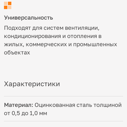
Применение
Отвод 30° используется в системах
вентиляции и кондиционирования, где
требуется плавное изменение
направления воздуховода без
значительного снижения давления.
Основные области применения:
Вентиляционные системы жилых и
коммерческих зданий
Промышленные воздуховоды с
высокими требованиями к
аэродинамике
Системы дымоудаления и приточно-
вытяжной вентиляции
Климатические установки и
оборудование для чистых помещений
Отвод идеально подходит для монтажа в
стеснённых условиях, где использование
стандартных отводов под 90° или 45°