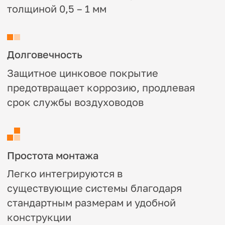
Подходят для систем вентиляции,
кондиционирования и отопления в
жилых, коммерческих и промышленных
объектах
Характеристики
Материал:
Оцинкованная сталь толщиной
от 0,5 до 1,0 мм
Размеры:
Широкий выбор типоразмеров
под любые требования
Температурный диапазон:
Устойчивы к
температурам от -30°C до +120°C
Тип соединения:
фланец из шинорейки