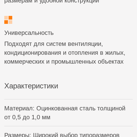
Отвод 15° применяется в системах,
требующих особо плавного изменения
направления воздушного потока:
Прецизионные системы вентиляции
(чистые помещения, лаборатории,
медицинские учреждения)
Энергоэффективные вентиляционные
системы (пассивные дома, объекты с
рекуперацией тепла)
Промышленные воздуховоды (для
транспортировки воздуха с
минимальными потерями давления)
Специализированные системы
(серверные, фармацевтические
производства, микроэлектроника)
Благодаря конструкции с малым углом
поворота, отвод обеспечивает
максимальную эффективность
воздухообмена в системах с высокими
требованиями к аэродинамике.