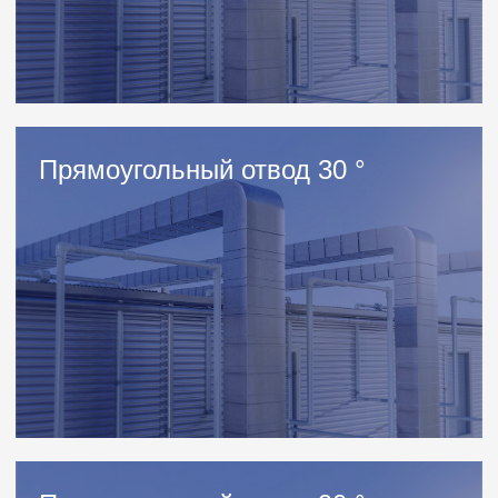
Контакты
Телефон
+7(495) 540-51-09
Электронная почта
zakaz@timvent.ru
Адрес
Каширское шоссе, 38-й км, стр.2
Адрес для навигатора
Тимвент, 38-й км Каширского ш.
Проложить маршрут