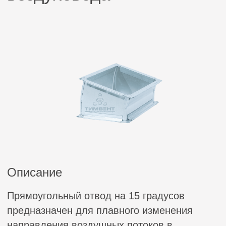
Описание
Прямоугольный отвод на 15 градусов
предназначен для плавного изменения
направления воздушных потоков в
системах вентиляции с минимальными
аэродинамическими потерями.
Изготовленный из высококачественной
оцинкованной стали, он обеспечивает
исключительную коррозионную стойкость и
длительный срок эксплуатации. Малый угол
поворота позволяет сохранять высокую
скорость воздушного потока без
турбулентности и шума, что делает его
идеальным решением для
высокоэффективных вентиляционных
систем.