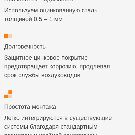
Универсальность
Подходят для систем вентиляции,
кондиционирования и отопления в жилых,
коммерческих и промышленных объектах
Характеристики
Материал:
Оцинкованная сталь толщиной
от 0,5 до 1,0 мм
Размеры:
Широкий выбор типоразмеров
под любые требования
Температурный диапазон:
Устойчивы к
температурам от -30°C до +120°C
Тип соединения:
фланец из шинорейки
Применение