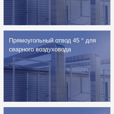
Контакты
Телефон
+7(495) 540-51-09
Электронная почта
zakaz@timvent.ru
Адрес
Каширское шоссе, 38-й км, стр.2
Адрес для навигатора
Тимвент, 38-й км Каширского ш.
Проложить маршрут