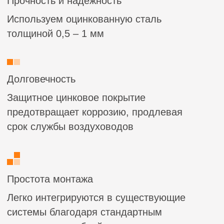
Универсальность
Подходят для систем вентиляции,
кондиционирования и отопления в жилых,
коммерческих и промышленных объектах
Характеристики
Материал:
углеродистая сталь, толщина
1,0-2,0 мм
Радиус поворота:
2,0×D (оптимальный для
высокоскоростных систем)
Температурный диапазон:
Устойчивы к
температурам от -30°C до +120°C
Тип соединения:
фланцевое под сварку