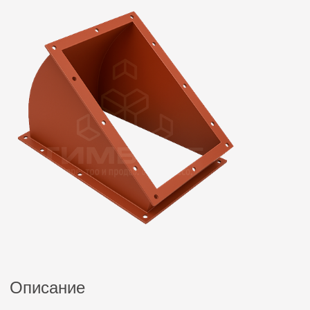
Описание
Прямоугольный отвод 30 градусов — это
элемент промышленных вентиляционных
систем, предназначенный для плавного
изменения направления воздушного потока
с минимальными аэродинамическими
потерями. Изготовлен из углеродистой
стали методом сварки, что обеспечивает
исключительную герметичность и
механическую прочность. Особенностью
конструкции является увеличенный радиус
поворота (2,0×D), который обеспечивает
плавное изменение траектории потока без