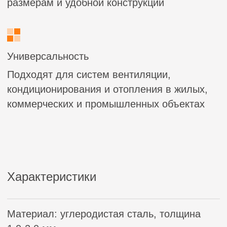
Применение
Отвод 30° применяется в
высокотехнологичных промышленных
системах:
Прецизионных системах вентиляции
чистых производств (фармацевтика,
микроэлектроника)
Энергоэффективных вентиляционных
комплексах с рекуперацией тепла
Высокоскоростных аспирационных
установках (металлургия,
деревообработка)
Специальных технологических системах
На 45% меньше потерь давления по
сравнению с отводами 90°. Снижение
энергопотребления системы на 15-20%.