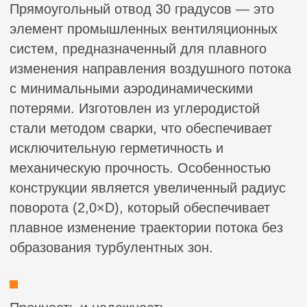
образования турбулентных зон.
Прочность и надежность
Используем оцинкованную сталь
толщиной 0,5 – 1 мм
Долговечность
Защитное цинковое покрытие
предотвращает коррозию, продлевая
срок службы воздуховодов
Простота монтажа
Легко интегрируются в существующие
системы благодаря стандартным
размерам и удобной конструкции