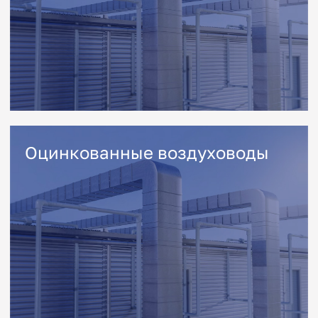
Контакты
Телефон
+7(495) 540-51-09
Электронная почта
zakaz@timvent.ru
Адрес
Каширское шоссе, 38-й км, стр.2
Адрес для навигатора
Тимвент, 38-й км Каширского ш.
Проложить маршрут