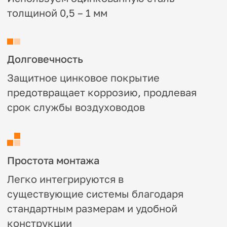
Подходят для систем вентиляции,
кондиционирования и отопления в
жилых, коммерческих и промышленных
объектах
Характеристики
Материал:
нержавеющая сталь, толщина
0,5–1,5 мм
Размеры:
Широкий выбор типоразмеров
под любые требования
Температурный диапазон:
Устойчивы к
температурам от -30°C до +120°C
Марка стали
— по запросу