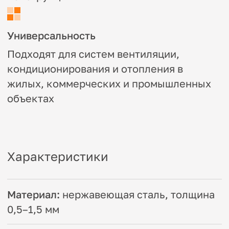
Применение
Основные области применения:
Пищевая промышленность
(мясокомбинаты, молочные заводы)
Химические и фармацевтические
предприятия
Медицинские учреждения
(лаборатории, операционные)
Общественные здания (рестораны,
торговые центры)
Преимущества:
Высокая коррозионная стойкость
Долговечность в агрессивных средах
Простота монтажа и обслуживания
Эстетичный внешний вид
Зонты поставляются с полным
комплектом крепежных элементов и